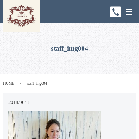
メ
staff_img004
HOME
staff_img004
2018/06/18