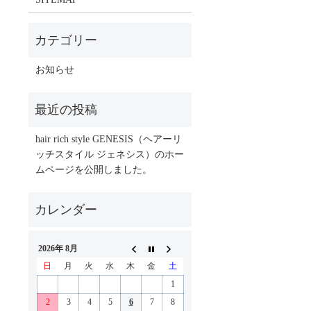
お知らせ
hair rich style GENESIS（ヘアーリ
ッチスタイル ジェネシス）のホー
ムページを公開しました。
2026年 8月
日
月
火
水
木
金
土
1
2
3
4
5
6
7
8