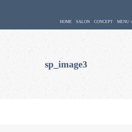
HOME
SALON
CONCEPT
MENU
sp_image3