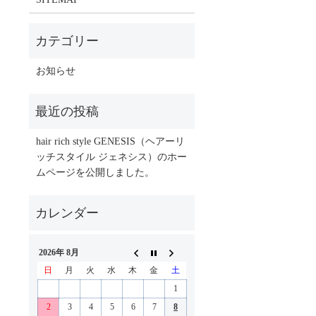
お知らせ
hair rich style GENESIS（ヘアーリ
ッチスタイル ジェネシス）のホー
ムページを公開しました。
2026年 8月
日
月
火
水
木
金
土
1
2
3
4
5
6
7
8