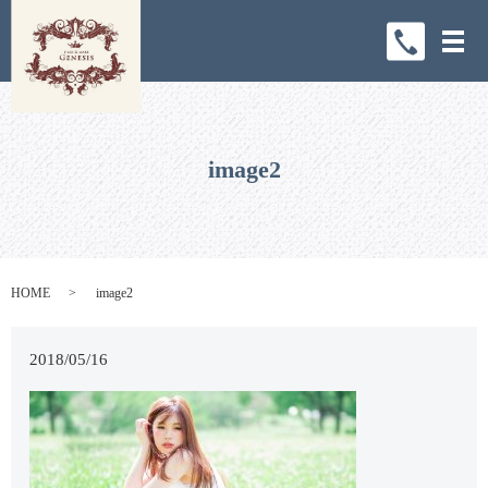
メ
image2
HOME
image2
2018/05/16